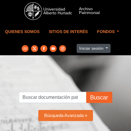
Skip to main content
QUIENES SOMOS
SITIOS DE INTERÉS
FONDOS
Iniciar sesión
Buscar
Búsqueda Avanzada »