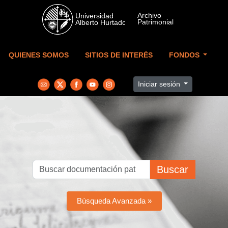
Skip to main content
QUIENES SOMOS
SITIOS DE INTERÉS
FONDOS
Iniciar sesión
Buscar
Búsqueda Avanzada »