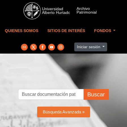
Skip to main content
QUIENES SOMOS
SITIOS DE INTERÉS
FONDOS
Iniciar sesión
Buscar
Búsqueda Avanzada »