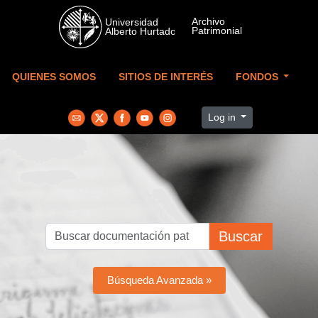
Skip to main content
QUIENES SOMOS
SITIOS DE INTERÉS
FONDOS
Log in
Buscar
Búsqueda Avanzada »