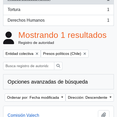
, 1 resultados
Tortura
1
, 1 resultados
Derechos Humanos
1
, 1 resultados
Mostrando 1 resultados
Registro de autoridad
Remove filter:
Remove filter:
Entidad colectiva
Presos políticos (Chile)
Búsqueda
Opciones avanzadas de búsqueda
Ordenar por: Fecha modificada
Dirección: Descendente
Añadi
Comisión Valech