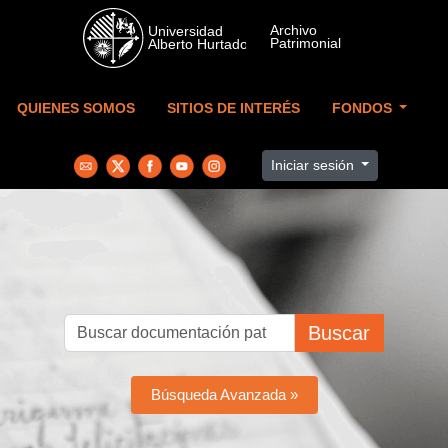
Skip to main content
QUIENES SOMOS
SITIOS DE INTERÉS
FONDOS
Iniciar sesión
Buscar
Búsqueda Avanzada »