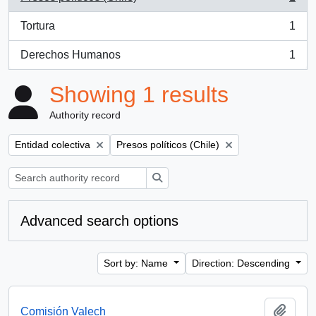
, 1 results
Tortura
1
, 1 results
Derechos Humanos
1
, 1 results
Showing 1 results
Authority record
Remove filter:
Remove filter:
Entidad colectiva
Presos políticos (Chile)
Search
Advanced search options
Sort by: Name
Direction: Descending
Add t
Comisión Valech