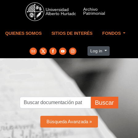
Skip to main content
QUIENES SOMOS
SITIOS DE INTERÉS
FONDOS
Log in
Buscar
Búsqueda Avanzada »