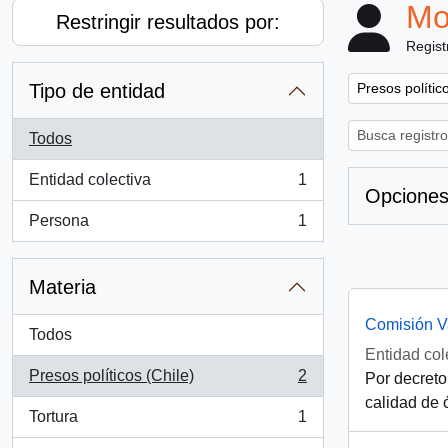
Mo
Restringir resultados por:
Regist
Remove filter:
Tipo de entidad
Presos polític
Todos
Entidad colectiva
1
, 1 resultados
Opciones
Persona
1
, 1 resultados
Materia
Comisión V
Todos
Entidad col
Presos políticos (Chile)
2
Por decreto
, 2 resultados
calidad de 
Tortura
1
, 1 resultados