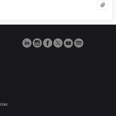
Añadi
cias