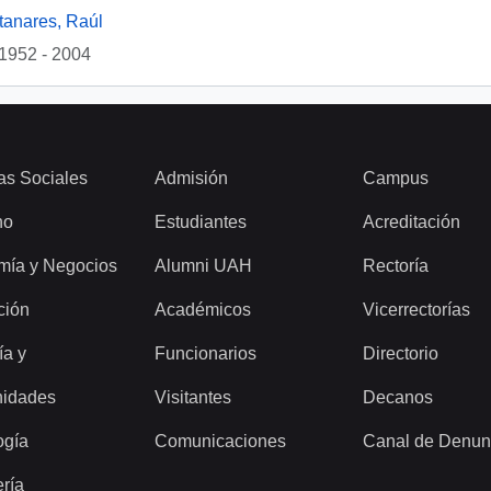
tanares, Raúl
1952 - 2004
as Sociales
Admisión
Campus
ho
Estudiantes
Acreditación
mía y Negocios
Alumni UAH
Rectoría
ción
Académicos
Vicerrectorías
ía y
Funcionarios
Directorio
idades
Visitantes
Decanos
ogía
Comunicaciones
Canal de Denun
ería