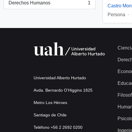
Derechos Humanos
1
Castro Mon
, 1 resultados
Persona
·
Cienci
Derec
Econo
Universidad Alberto Hurtado
Educa
Avda. Bernardo O’Higgins 1825
Filosof
Metro Los Héroes
Human
Santiago de Chile
Psicol
Teléfono +56 2 2692 0200
Ingeni