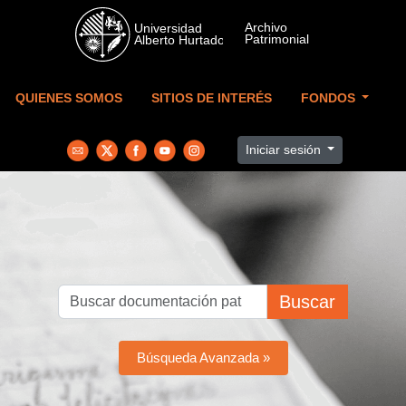
Skip to main content
QUIENES SOMOS
SITIOS DE INTERÉS
FONDOS
Iniciar sesión
Buscar
Búsqueda Avanzada »