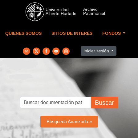
Skip to main content
QUIENES SOMOS
SITIOS DE INTERÉS
FONDOS
Iniciar sesión
Buscar
Búsqueda Avanzada »