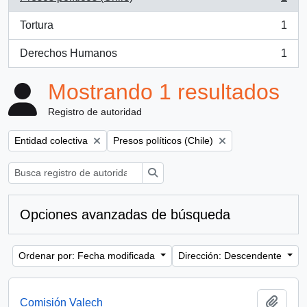
, 1 resultados
Tortura
1
, 1 resultados
Derechos Humanos
1
, 1 resultados
Mostrando 1 resultados
Registro de autoridad
Remove filter:
Remove filter:
Entidad colectiva
Presos políticos (Chile)
Búsqueda
Opciones avanzadas de búsqueda
Ordenar por: Fecha modificada
Dirección: Descendente
Añadi
Comisión Valech