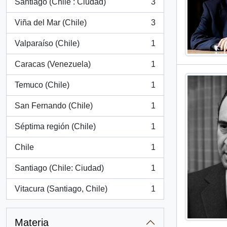
Santiago (Chile : Ciudad)
3
, 3 resultados
Viña del Mar (Chile)
3
, 3 resultados
Valparaíso (Chile)
1
, 1 resultados
Caracas (Venezuela)
1
, 1 resultados
Temuco (Chile)
1
, 1 resultados
San Fernando (Chile)
1
, 1 resultados
Séptima región (Chile)
1
, 1 resultados
Chile
1
, 1 resultados
Santiago (Chile: Ciudad)
1
, 1 resultados
Vitacura (Santiago, Chile)
1
, 1 resultados
Materia