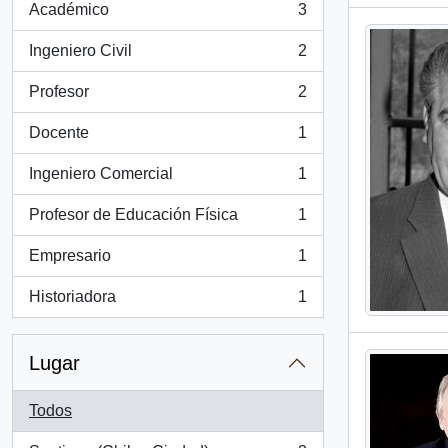
Académico
3
, 3 resultados
Ingeniero Civil
2
, 2 resultados
Profesor
2
, 2 resultados
Docente
1
, 1 resultados
Ingeniero Comercial
1
, 1 resultados
Profesor de Educación Física
1
, 1 resultados
Empresario
1
, 1 resultados
Historiadora
1
, 1 resultados
Lugar
Todos