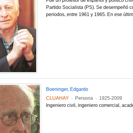
Fue un profesor de español y político ch
Partido Socialista (PS). Se desempeñó c
periodos, entre 1961 y 1965. En ese últi
Boeninger, Edgardo
CLUAHAY
·
Persona
·
1925-2009
Ingeniero civil, ingeniero comercial, acad