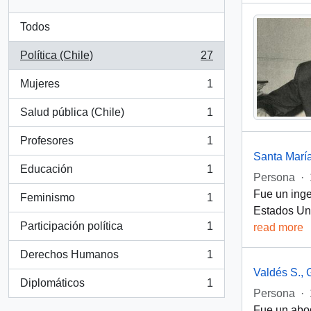
Todos
Política (Chile)
27
, 27 resultados
Mujeres
1
, 1 resultados
Salud pública (Chile)
1
, 1 resultados
Profesores
1
, 1 resultados
Santa Marí
Educación
1
, 1 resultados
Persona
·
Fue un inge
Feminismo
1
, 1 resultados
Estados Uni
Participación política
1
read more
, 1 resultados
Derechos Humanos
1
, 1 resultados
Valdés S., 
Diplomáticos
1
, 1 resultados
Persona
·
Fue un abog