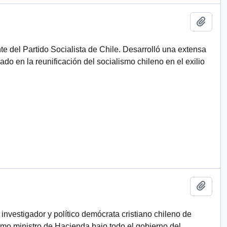
Añadi
nte del Partido Socialista de Chile. Desarrolló una extensa
ado en la reunificación del socialismo chileno en el exilio
Añadi
nvestigador y político demócrata cristiano chileno de
o ministro de Hacienda bajo todo el gobierno del