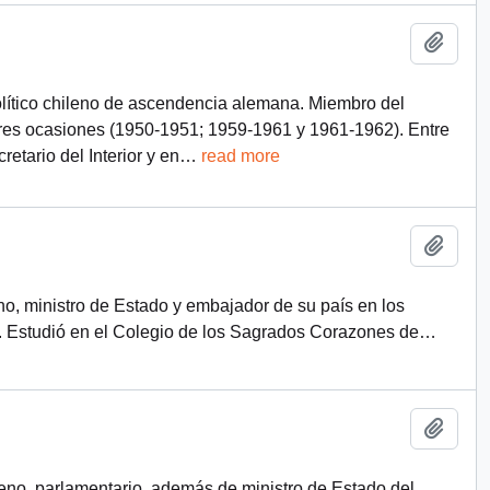
Añadi
olítico chileno de ascendencia alemana. Miembro del
 tres ocasiones (1950-1951; 1959-1961 y 1961-1962). Entre
tario del Interior y en
…
read more
Añadi
eno, ministro de Estado y embajador de su país en los
. Estudió en el Colegio de los Sagrados Corazones de
…
Añadi
leno, parlamentario, además de ministro de Estado del