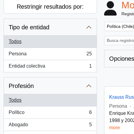
Mo
Restringir resultados por:
Regist
Remove filter:
Tipo de entidad
Política (Chile
Todos
Persona
25
, 25 resultados
Opciones
Entidad colectiva
1
, 1 resultados
Profesión
Krauss Rus
Todos
Persona
·
Político
6
Enrique Kra
, 6 resultados
1998 y 2002
Abogado
5
more
, 5 resultados