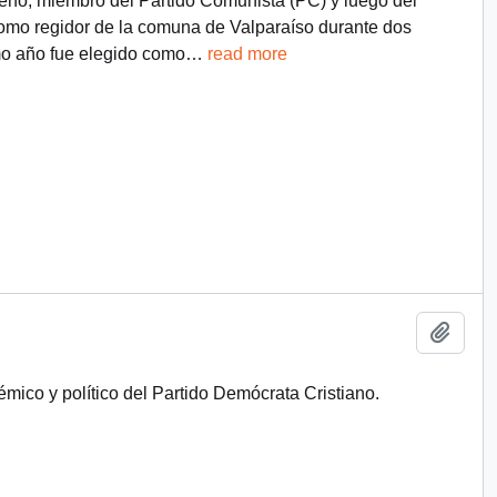
ileno, miembro del Partido Comunista (PC) y luego del
omo regidor de la comuna de Valparaíso durante dos
mo año fue elegido como
…
read more
Añadi
émico y político del Partido Demócrata Cristiano.