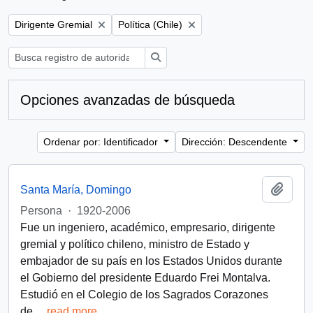
Remove filter:
Remove filter:
Dirigente Gremial
Política (Chile)
Búsqueda
Opciones avanzadas de búsqueda
Ordenar por: Identificador
Dirección: Descendente
Añadi
Santa María, Domingo
Persona
·
1920-2006
Fue un ingeniero, académico, empresario, dirigente
gremial y político chileno, ministro de Estado y
embajador de su país en los Estados Unidos durante
el Gobierno del presidente Eduardo Frei Montalva.
Estudió en el Colegio de los Sagrados Corazones
de
…
read more