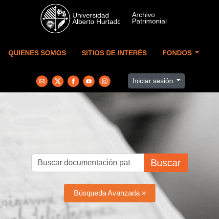
Skip to main content
QUIENES SOMOS
SITIOS DE INTERÉS
FONDOS
Iniciar sesión
Buscar
Búsqueda Avanzada »