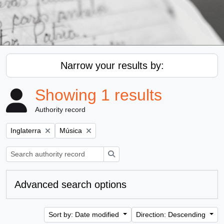
Narrow your results by:
Showing 1 results
Authority record
Remove filter:
Remove filter:
Inglaterra
Música
Search
Advanced search options
Sort by: Date modified
Direction: Descending