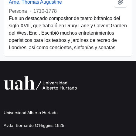
Add t
Arne, Thomas Augustine
Persona
·
1710-1778
Fue un destacado compositor de teatro británico del
siglo XVIII, que trabajó en Drury Lane y Covent Garden
del West End . Escribió muchos entretenimientos
operísticos para los teatros y jardines de recreo de
Londres, así como conciertos, sinfonías y sonatas.
Universidad Alberto Hurtado
Avda. Bernardo O’Higgins 1825