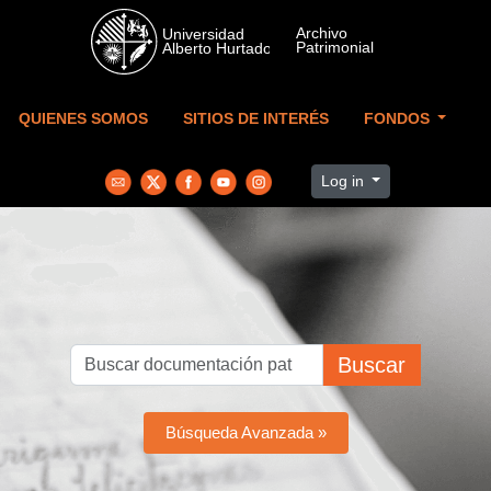
Skip to main content
QUIENES SOMOS
SITIOS DE INTERÉS
FONDOS
Log in
Buscar
Búsqueda Avanzada »