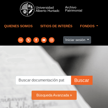
Skip to main content
QUIENES SOMOS
SITIOS DE INTERÉS
FONDOS
Iniciar sesión
Buscar
Búsqueda Avanzada »