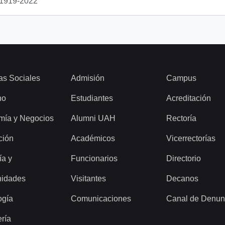
1919-2022
as Sociales
Admisión
Campus
ho
Estudiantes
Acreditación
mía y Negocios
Alumni UAH
Rectoría
ción
Académicos
Vicerrectorías
ía y
Funcionarios
Directorio
idades
Visitantes
Decanos
ogía
Comunicaciones
Canal de Denun
ería