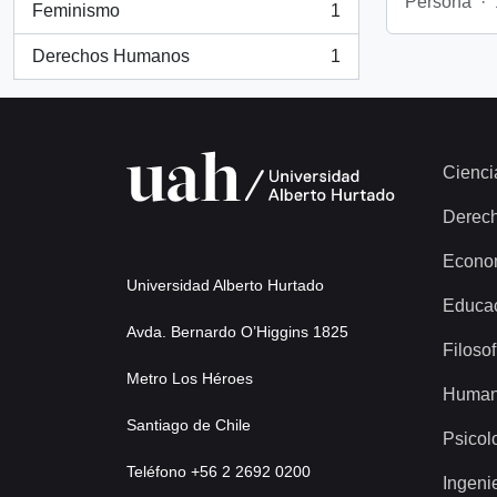
Persona
·
Feminismo
1
, 1 resultados
Derechos Humanos
1
, 1 resultados
Cienci
Derec
Econo
Universidad Alberto Hurtado
Educa
Avda. Bernardo O’Higgins 1825
Filosof
Metro Los Héroes
Human
Santiago de Chile
Psicol
Teléfono +56 2 2692 0200
Ingeni