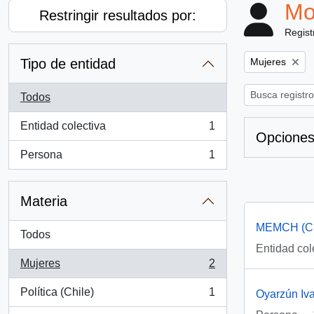
Mo
Restringir resultados por:
Regist
Remove filter:
Tipo de entidad
Mujeres
Todos
Entidad colectiva
1
, 1 resultados
Opciones
Persona
1
, 1 resultados
Materia
MEMCH (Ch
Todos
Entidad col
Mujeres
2
, 2 resultados
Política (Chile)
1
Oyarzún Iva
, 1 resultados