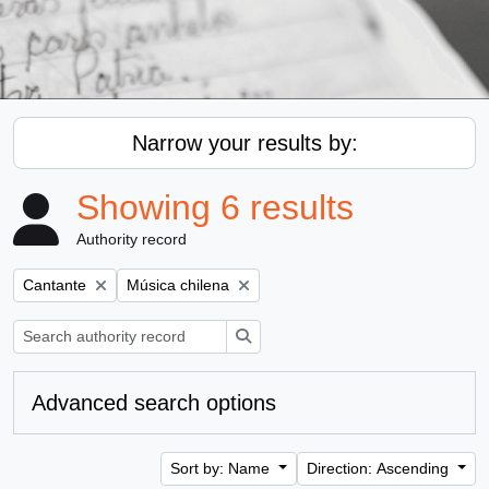
Narrow your results by:
Showing 6 results
Authority record
Remove filter:
Remove filter:
Cantante
Música chilena
Search
Advanced search options
Sort by: Name
Direction: Ascending