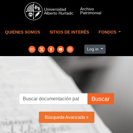
Skip to main content
QUIENES SOMOS
SITIOS DE INTERÉS
FONDOS
Log in
Buscar
Búsqueda Avanzada »