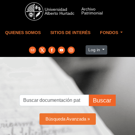
Skip to main content
QUIENES SOMOS
SITIOS DE INTERÉS
FONDOS
Log in
Buscar
Búsqueda Avanzada »