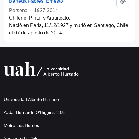
Add t
Barreda Fabres, Ernesto
Persona
·
1927-2014
Chileno. Pintor y Arquitecto.
Nació en París, 11/12/1927 y murió en Santiago, Chile
el 07 de agosto de 2014.
Universidad Alberto Hurtado
Avda. Bernardo O’Higgins 1825
Metro Los Héroes
Santiago de Chile