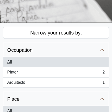
Narrow your results by:
Occupation
All
Pintor
2
, 2 results
Arquitecto
1
, 1 results
Place
All