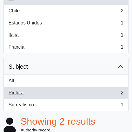
Chile
2
, 2 results
Estados Unidos
1
, 1 results
Italia
1
, 1 results
Francia
1
, 1 results
Subject
All
Pintura
2
, 2 results
Surrealismo
1
, 1 results
Showing 2 results
Authority record