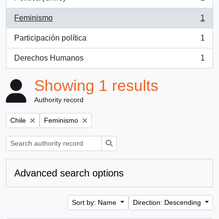
, 1 results
Feminismo
1
, 1 results
Participación política
1
, 1 results
Derechos Humanos
1
, 1 results
Showing 1 results
Authority record
Remove filter:
Remove filter:
Chile
Feminismo
Search
Advanced search options
Sort by: Name
Direction: Descending