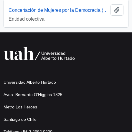
Add t
Concertación de Mujeres por la Democracia (Santiago, Chile)
Entidad colectiva
Universidad Alberto Hurtado
Avda. Bernardo O’Higgins 1825
Metro Los Héroes
Santiago de Chile
Teléfono +56 2 2692 0200