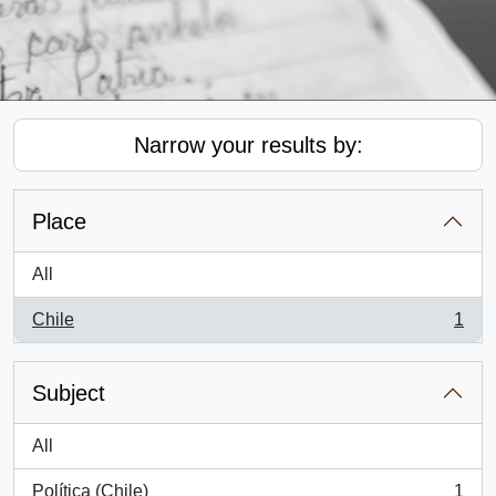
Narrow your results by:
Place
All
Chile
1
, 1 results
Subject
All
Política (Chile)
1