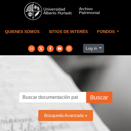
Skip to main content
QUIENES SOMOS
SITIOS DE INTERÉS
FONDOS
Log in
Buscar
Búsqueda Avanzada »