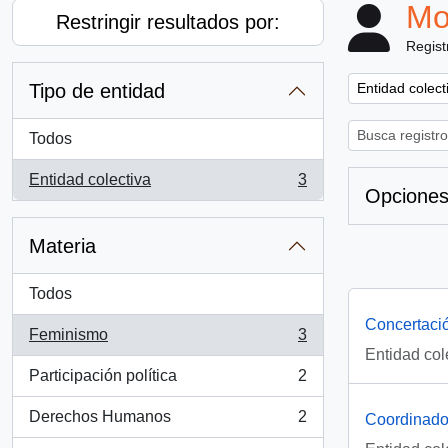
Mo
Restringir resultados por:
Regist
Remove filter:
Tipo de entidad
Entidad colect
Todos
Entidad colectiva
3
, 3 resultados
Opciones
Materia
Todos
Concertació
Feminismo
3
, 3 resultados
Entidad col
Participación política
2
, 2 resultados
Derechos Humanos
2
Coordinador
, 2 resultados