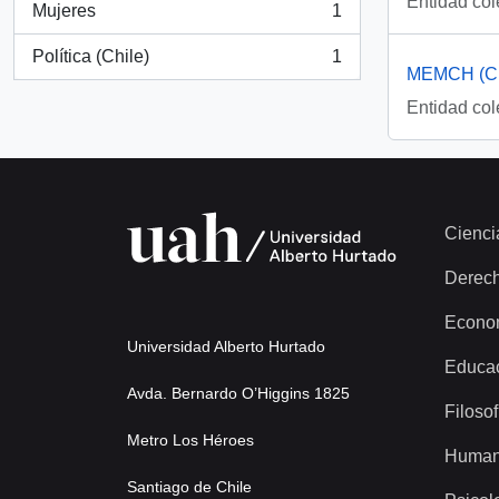
Entidad col
Mujeres
1
, 1 resultados
Política (Chile)
1
, 1 resultados
MEMCH (Ch
Entidad col
Cienci
Derec
Econo
Universidad Alberto Hurtado
Educa
Avda. Bernardo O’Higgins 1825
Filosof
Metro Los Héroes
Human
Santiago de Chile