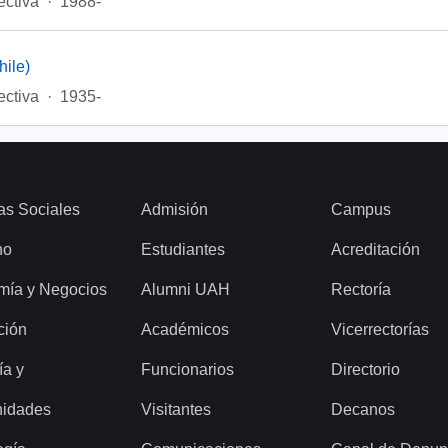
ectiva
·
1988-
ile)
ectiva
·
1935-
as Sociales
Admisión
Campus
ho
Estudiantes
Acreditación
mía y Negocios
Alumni UAH
Rectoría
ción
Académicos
Vicerrectorías
ía y
Funcionarios
Directorio
idades
Visitantes
Decanos