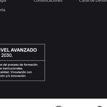
ogía
Comunicaciones
Canal de Denun
ería