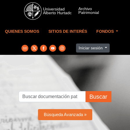
Skip to main content
QUIENES SOMOS
SITIOS DE INTERÉS
FONDOS
Iniciar sesión
Buscar
Búsqueda Avanzada »