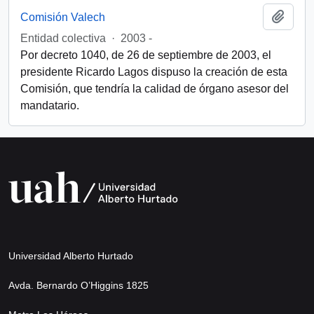
Añadi
Comisión Valech
Entidad colectiva
·
2003 -
Por decreto 1040, de 26 de septiembre de 2003, el
presidente Ricardo Lagos dispuso la creación de esta
Comisión, que tendría la calidad de órgano asesor del
mandatario.
Universidad Alberto Hurtado
Avda. Bernardo O’Higgins 1825