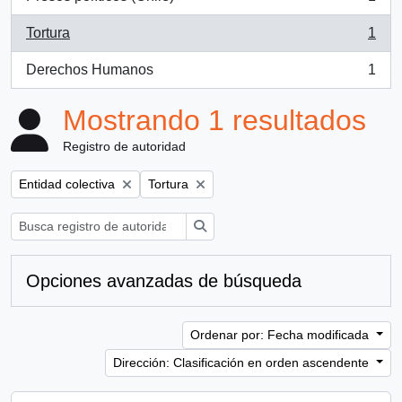
, 1 resultados
Tortura
1
, 1 resultados
Derechos Humanos
1
, 1 resultados
Mostrando 1 resultados
Registro de autoridad
Remove filter:
Remove filter:
Entidad colectiva
Tortura
Búsqueda
Opciones avanzadas de búsqueda
Ordenar por: Fecha modificada
Dirección: Clasificación en orden ascendente