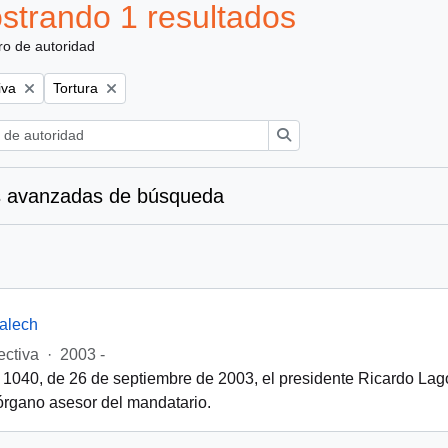
strando 1 resultados
ro de autoridad
Remove filter:
iva
Tortura
Búsqueda
 avanzadas de búsqueda
alech
ectiva
·
2003 -
 1040, de 26 de septiembre de 2003, el presidente Ricardo Lago
órgano asesor del mandatario.