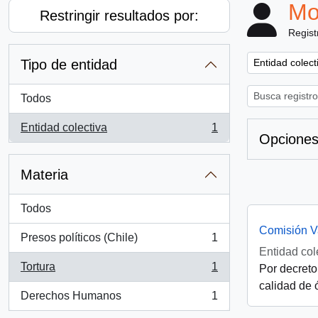
Mo
Restringir resultados por:
Regist
Remove filter:
Tipo de entidad
Entidad colect
Todos
Entidad colectiva
1
, 1 resultados
Opciones
Materia
Todos
Comisión V
Presos políticos (Chile)
1
, 1 resultados
Entidad col
Tortura
1
Por decreto
, 1 resultados
calidad de 
Derechos Humanos
1
, 1 resultados