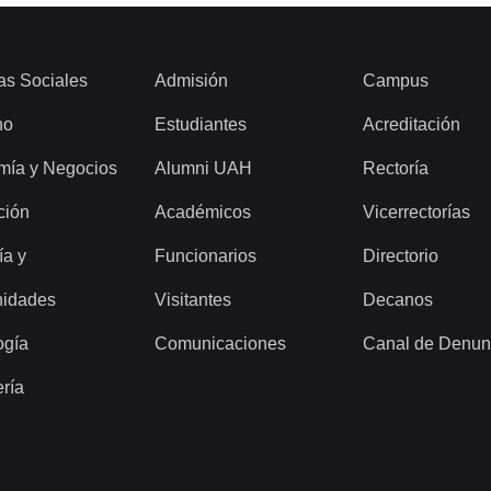
as Sociales
Admisión
Campus
ho
Estudiantes
Acreditación
mía y Negocios
Alumni UAH
Rectoría
ción
Académicos
Vicerrectorías
ía y
Funcionarios
Directorio
idades
Visitantes
Decanos
ogía
Comunicaciones
Canal de Denun
ería