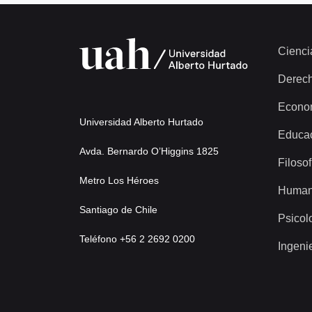
Cienci
Derec
Econo
Universidad Alberto Hurtado
Educa
Avda. Bernardo O’Higgins 1825
Filosof
Metro Los Héroes
Human
Santiago de Chile
Psicol
Teléfono +56 2 2692 0200
Ingeni