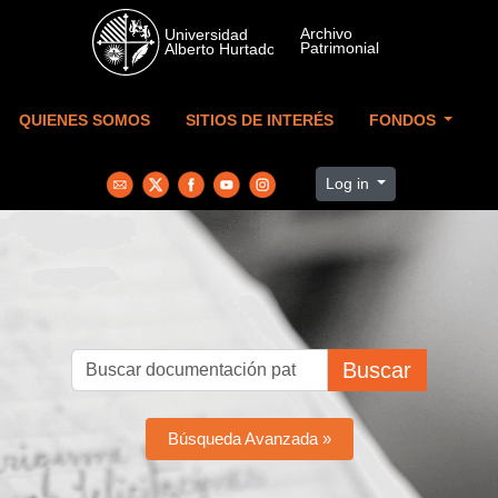
Skip to main content
QUIENES SOMOS
SITIOS DE INTERÉS
FONDOS
Log in
Buscar
Búsqueda Avanzada »