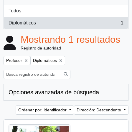
Todos
Diplomáticos
1
, 1 resultados
Mostrando 1 resultados
Registro de autoridad
Remove filter:
Remove filter:
Profesor
Diplomáticos
Búsqueda
Opciones avanzadas de búsqueda
Ordenar por: Identificador
Dirección: Descendente