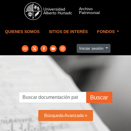
Skip to main content
QUIENES SOMOS
SITIOS DE INTERÉS
FONDOS
Iniciar sesión
Buscar
Búsqueda Avanzada »