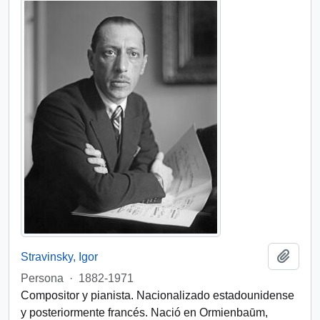
Add t
Stravinsky, Igor
Persona
·
1882-1971
Compositor y pianista. Nacionalizado estadounidense
y posteriormente francés. Nació en Ormienbaūm,