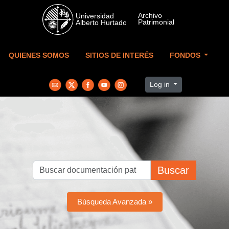
Skip to main content
QUIENES SOMOS
SITIOS DE INTERÉS
FONDOS
Log in
Buscar
Búsqueda Avanzada »