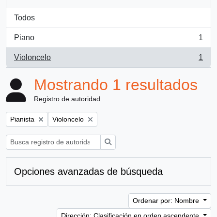
Todos
Piano
1
, 1 resultados
Violoncelo
1
, 1 resultados
Mostrando 1 resultados
Registro de autoridad
Remove filter:
Remove filter:
Pianista
Violoncelo
Búsqueda
Opciones avanzadas de búsqueda
Ordenar por: Nombre
Dirección: Clasificación en orden ascendente