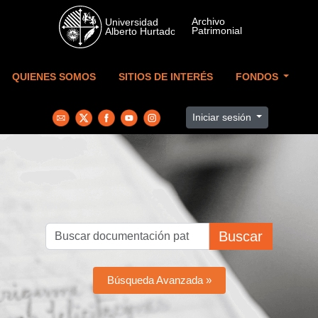
Skip to main content
QUIENES SOMOS
SITIOS DE INTERÉS
FONDOS
Iniciar sesión
Buscar
Búsqueda Avanzada »