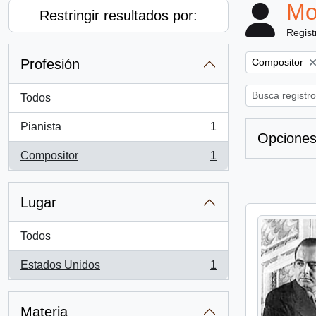
Mo
Restringir resultados por:
Regist
Remove filter:
Profesión
Compositor
Todos
Pianista
1
, 1 resultados
Opciones
Compositor
1
, 1 resultados
Lugar
Todos
Estados Unidos
1
, 1 resultados
Materia