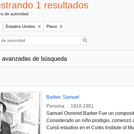
strando 1 resultados
ro de autoridad
Remove filter:
Remove filter:
Estados Unidos
Piano
Búsqueda
 avanzadas de búsqueda
Barber, Samuel
Persona
·
1910-1981
Samuel Osmond Barber Fue un composito
Considerado un niño prodigio, comenzó a t
Cursó estudios en el Curtis Institute of M