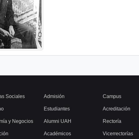
as Sociales
Admisión
Campus
ho
Estudiantes
Acreditación
mía y Negocios
Alumni UAH
Rectoría
ción
Académicos
Vicerrectorías