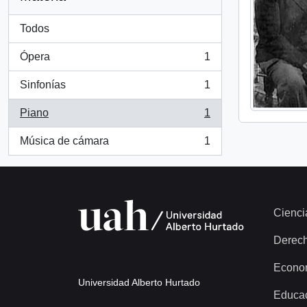
Todos
Ópera
1
, 1 resultados
Sinfonías
1
, 1 resultados
Piano
1
, 1 resultados
Música de cámara
1
, 1 resultados
Cienci
Derec
Econo
Universidad Alberto Hurtado
Educa