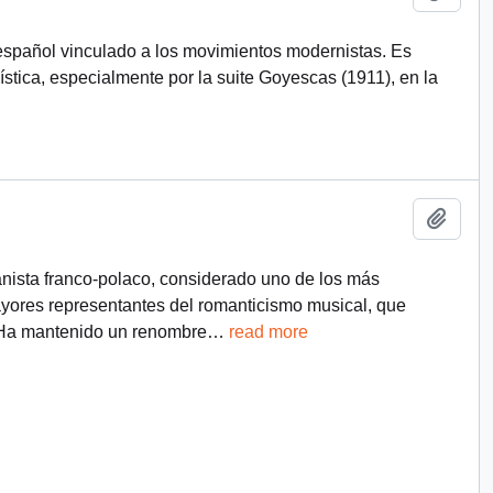
español vinculado a los movimientos modernistas. Es
stica, especialmente por la suite Goyescas (1911), en la
Añadi
ianista franco-polaco, considerado uno de los más
mayores representantes del romanticismo musical, que
. Ha mantenido un renombre
…
read more