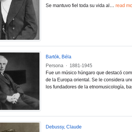
Se mantuvo fiel toda su vida al
…
read mo
Bartók, Béla
Persona
·
1881-1945
Fue un músico húngaro que destacó como c
de la Europa oriental. Se le considera u
los fundadores de la etnomusicología, ba
Debussy, Claude