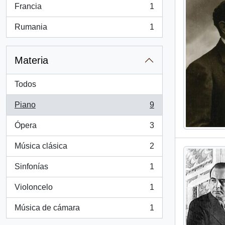
Francia
1
, 1 resultados
Rumania
1
, 1 resultados
Materia
Todos
Piano
9
, 9 resultados
Ópera
3
, 3 resultados
Música clásica
2
, 2 resultados
Sinfonías
1
, 1 resultados
Violoncelo
1
, 1 resultados
Música de cámara
1
, 1 resultados