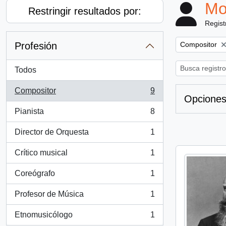
Mo
Restringir resultados por:
Regist
Remove filter:
Profesión
Compositor
Todos
Compositor
9
, 9 resultados
Opciones
Pianista
8
, 8 resultados
Director de Orquesta
1
, 1 resultados
Crítico musical
1
, 1 resultados
Coreógrafo
1
, 1 resultados
Profesor de Música
1
, 1 resultados
Etnomusicólogo
1
, 1 resultados