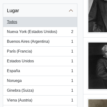
Lugar
Todos
Nueva York (Estados Unidos)
2
, 2 resultados
Buenos Aires (Argentina)
1
, 1 resultados
París (Francia)
1
, 1 resultados
Estados Unidos
1
, 1 resultados
España
1
, 1 resultados
Noruega
1
, 1 resultados
Ginebra (Suiza)
1
, 1 resultados
Viena (Austria)
1
, 1 resultados