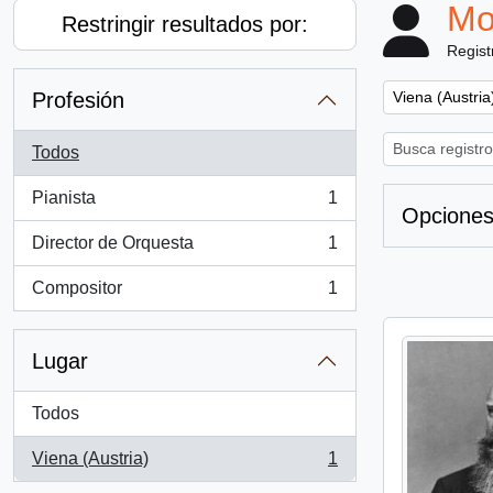
Mo
Restringir resultados por:
Regist
Remove filter:
Profesión
Viena (Austria
Todos
Pianista
1
, 1 resultados
Opciones
Director de Orquesta
1
, 1 resultados
Compositor
1
, 1 resultados
Lugar
Todos
Viena (Austria)
1
, 1 resultados