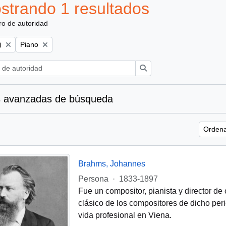
strando 1 resultados
ro de autoridad
Remove filter:
)
Piano
Búsqueda
 avanzadas de búsqueda
Ordena
Brahms, Johannes
Persona
·
1833-1897
Fue un compositor, pianista y director d
clásico de los compositores de dicho peri
vida profesional en Viena.