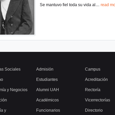
Se mantuvo fiel toda su vida al
…
read mo
as Sociales
Admisión
Campus
ho
Estudiantes
Acreditación
mía y Negocios
Alumni UAH
Rectoría
ción
Académicos
Vicerrectorías
ía y
Funcionarios
Directorio