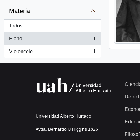
Materia
Todos
Piano
1
, 1 resultados
Violoncelo
1
, 1 resultados
Cienci
Derec
Econo
Universidad Alberto Hurtado
Educa
Avda. Bernardo O’Higgins 1825
Filosof