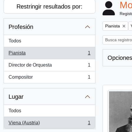
Mo
Restringir resultados por:
Regist
Remove filter:
Profesión
Pianista
Todos
Pianista
1
, 1 resultados
Opciones
Director de Orquesta
1
, 1 resultados
Compositor
1
, 1 resultados
Lugar
Todos
Viena (Austria)
1
, 1 resultados