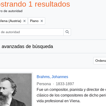
strando 1 resultados
ro de autoridad
Remove filter:
Remove filter:
Viena (Austria)
Piano
Búsqueda
 avanzadas de búsqueda
Ordena
Brahms, Johannes
Persona
·
1833-1897
Fue un compositor, pianista y director d
clásico de los compositores de dicho peri
vida profesional en Viena.