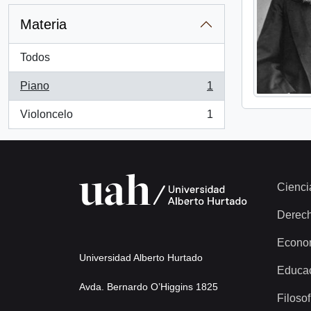
Materia
Todos
Piano
1
, 1 resultados
Violoncelo
1
, 1 resultados
Cienci
Derec
Econo
Universidad Alberto Hurtado
Educa
Avda. Bernardo O’Higgins 1825
Filosof