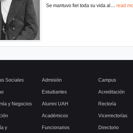
Se mantuvo fiel toda su vida al
…
read mo
as Sociales
Admisión
Campus
ho
Estudiantes
Acreditación
mía y Negocios
Alumni UAH
Rectoría
ción
Académicos
Vicerrectorías
ía y
Funcionarios
Directorio