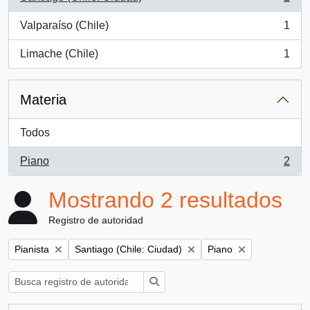
, 2 resultados
Valparaíso (Chile)
1
, 1 resultados
Limache (Chile)
1
, 1 resultados
Materia
Todos
Piano
2
, 2 resultados
Mostrando 2 resultados
Registro de autoridad
Remove filter:
Remove filter:
Remove filter:
Pianista
Santiago (Chile: Ciudad)
Piano
Búsqueda