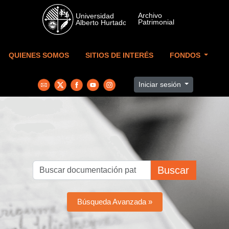
Skip to main content
QUIENES SOMOS
SITIOS DE INTERÉS
FONDOS
Iniciar sesión
Buscar
Búsqueda Avanzada »