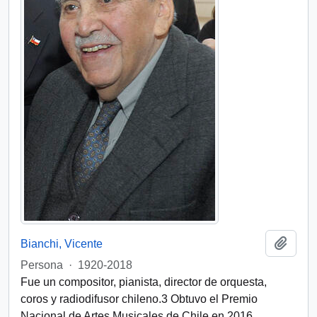
Añadi
Bianchi, Vicente
Persona
·
1920-2018
Fue un compositor, pianista, director de orquesta,
coros y radiodifusor chileno.3​ Obtuvo el Premio
Nacional de Artes Musicales de Chile en 2016.