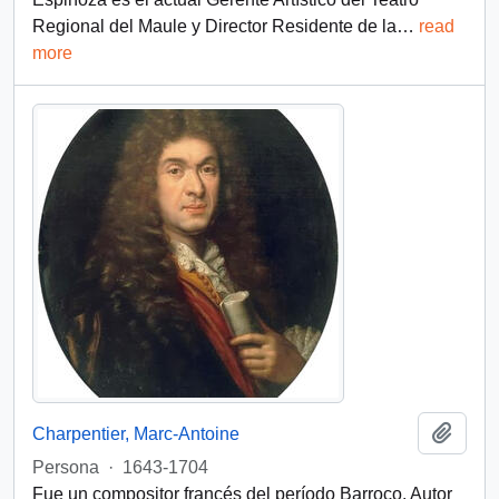
Regional del Maule y Director Residente de la
…
read
more
Añadi
Charpentier, Marc-Antoine
Persona
·
1643-1704
Fue un compositor francés del período Barroco. Autor