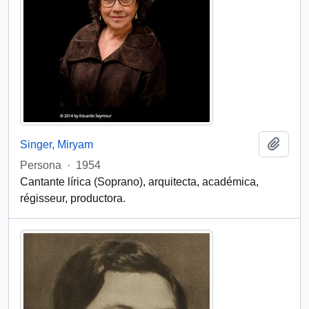
Añadi
Singer, Miryam
Persona
·
1954
Cantante lírica (Soprano), arquitecta, académica,
régisseur, productora.