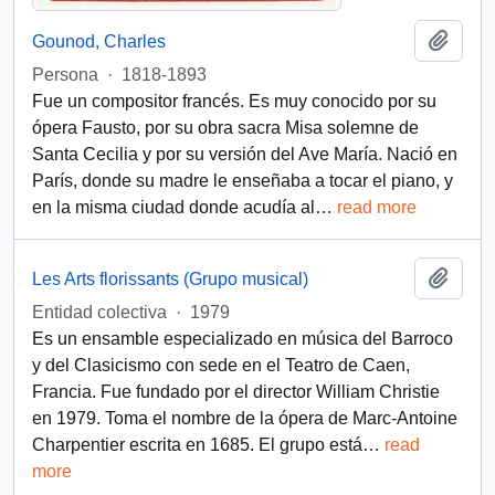
Añadi
Gounod, Charles
Persona
·
1818-1893
Fue un compositor francés. Es muy conocido por su
ópera Fausto, por su obra sacra Misa solemne de
Santa Cecilia y por su versión del Ave María. Nació en
París, donde su madre le enseñaba a tocar el piano, y
en la misma ciudad donde acudía al
…
read more
Añadi
Les Arts florissants (Grupo musical)
Entidad colectiva
·
1979
Es un ensamble especializado en música del Barroco
y del Clasicismo con sede en el Teatro de Caen,
Francia. Fue fundado por el director William Christie
en 1979. Toma el nombre de la ópera de Marc-Antoine
Charpentier escrita en 1685. El grupo está
…
read
more