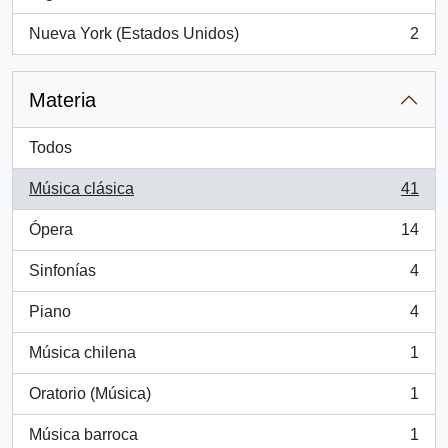
, 2 resultados
Nueva York (Estados Unidos)
2
, 2 resultados
Materia
Todos
Música clásica
41
, 41 resultados
Ópera
14
, 14 resultados
Sinfonías
4
, 4 resultados
Piano
4
, 4 resultados
Música chilena
1
, 1 resultados
Oratorio (Música)
1
, 1 resultados
Música barroca
1
, 1 resultados