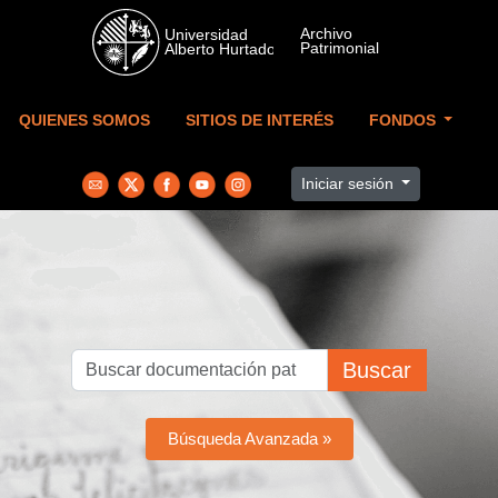
Skip to main content
QUIENES SOMOS
SITIOS DE INTERÉS
FONDOS
Iniciar sesión
Buscar
Búsqueda Avanzada »