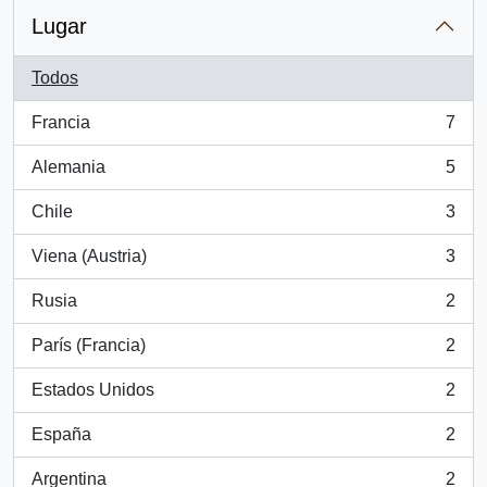
Lugar
Todos
Francia
7
, 7 resultados
Alemania
5
, 5 resultados
Chile
3
, 3 resultados
Viena (Austria)
3
, 3 resultados
Rusia
2
, 2 resultados
París (Francia)
2
, 2 resultados
Estados Unidos
2
, 2 resultados
España
2
, 2 resultados
Argentina
2