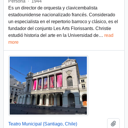
Persona
·
1944
Es un director de orquesta y clavicembalista
estadounidense nacionalizado francés. Considerado
un especialista en el repertorio barroco y clásico, es el
fundador del conjunto Les Arts Florissants. Christie
estudió historia del arte en la Universidad de
…
read
more
Añadi
Teatro Municipal (Santiago, Chile)