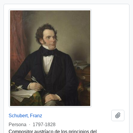
Add t
Schubert, Franz
Persona
·
1797-1828
Compositor austríaco de los principios del