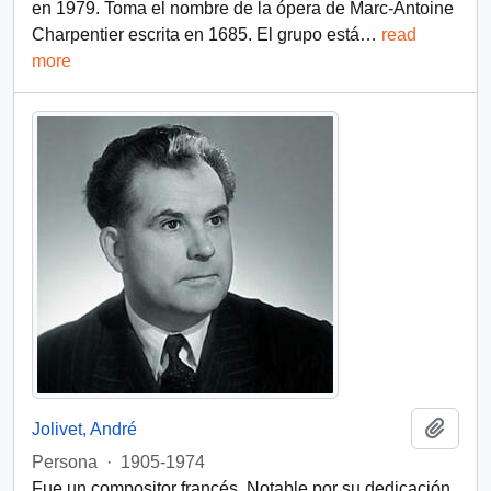
en 1979. Toma el nombre de la ópera de Marc-Antoine
Charpentier escrita en 1685. El grupo está
…
read
more
Add t
Jolivet, André
Persona
·
1905-1974
Fue un compositor francés. Notable por su dedicación