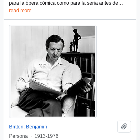
para la ópera cómica como para la seria antes de
…
read more
Add t
Britten, Benjamin
Persona
·
1913-1976