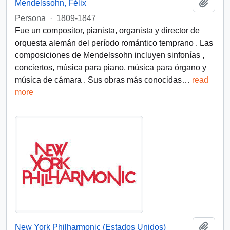
Add t
Mendelssohn, Félix
Persona
·
1809-1847
Fue un compositor, pianista, organista y director de
orquesta alemán del período romántico temprano . Las
composiciones de Mendelssohn incluyen sinfonías ,
conciertos, música para piano, música para órgano y
música de cámara . Sus obras más conocidas
…
read
more
Add t
New York Philharmonic (Estados Unidos)