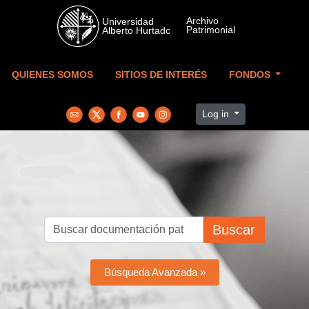
Skip to main content
QUIENES SOMOS
SITIOS DE INTERÉS
FONDOS
Log in
Buscar
Búsqueda Avanzada »