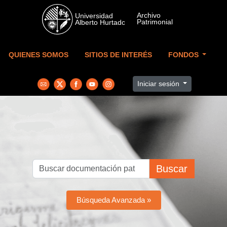
Skip to main content
QUIENES SOMOS
SITIOS DE INTERÉS
FONDOS
Iniciar sesión
Buscar
Búsqueda Avanzada »