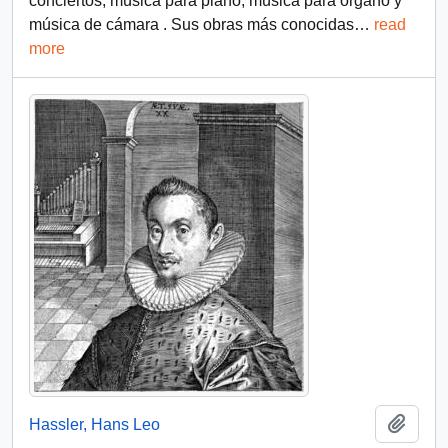
conciertos, música para piano, música para órgano y
música de cámara . Sus obras más conocidas
…
read
more
Añadi
Hassler, Hans Leo