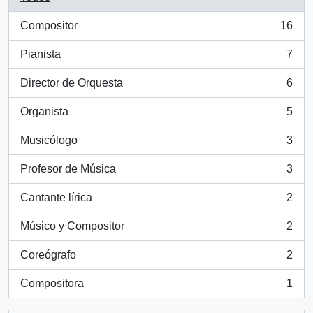
Compositor
16
, 16 resultados
Pianista
7
, 7 resultados
Director de Orquesta
6
, 6 resultados
Organista
5
, 5 resultados
Musicólogo
3
, 3 resultados
Profesor de Música
3
, 3 resultados
Cantante lírica
2
, 2 resultados
Músico y Compositor
2
, 2 resultados
Coreógrafo
2
, 2 resultados
Compositora
1
, 1 resultados