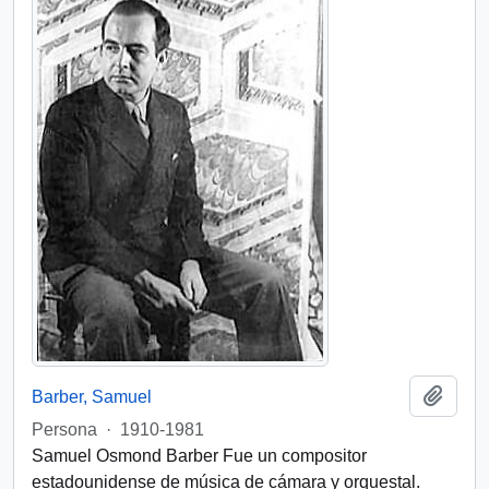
Añadi
Barber, Samuel
Persona
·
1910-1981
Samuel Osmond Barber Fue un compositor
estadounidense de música de cámara y orquestal.