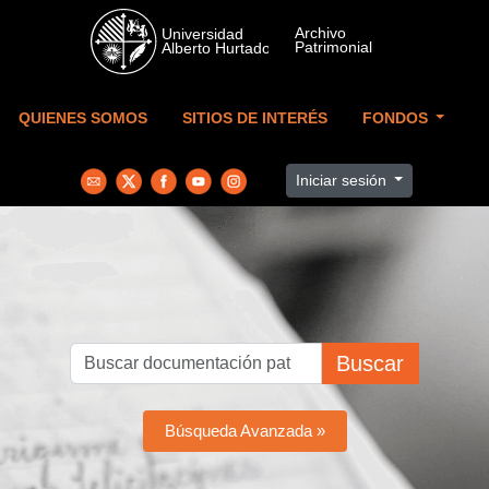
Skip to main content
QUIENES SOMOS
SITIOS DE INTERÉS
FONDOS
Iniciar sesión
Buscar
Búsqueda Avanzada »