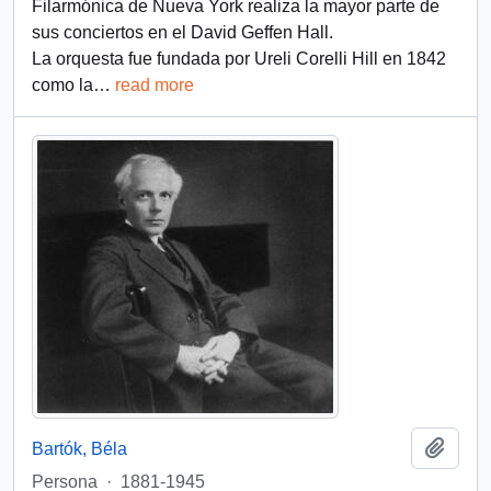
Filarmónica de Nueva York realiza la mayor parte de
sus conciertos en el David Geffen Hall.
La orquesta fue fundada por Ureli Corelli Hill en 1842
como la
…
read more
Añadi
Bartók, Béla
Persona
·
1881-1945