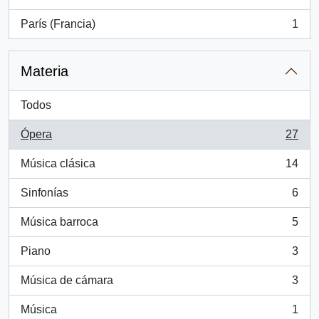
, 1 resultados
París (Francia)
1
, 1 resultados
Materia
Todos
Ópera
27
, 27 resultados
Música clásica
14
, 14 resultados
Sinfonías
6
, 6 resultados
Música barroca
5
, 5 resultados
Piano
3
, 3 resultados
Música de cámara
3
, 3 resultados
Música
1
, 1 resultados