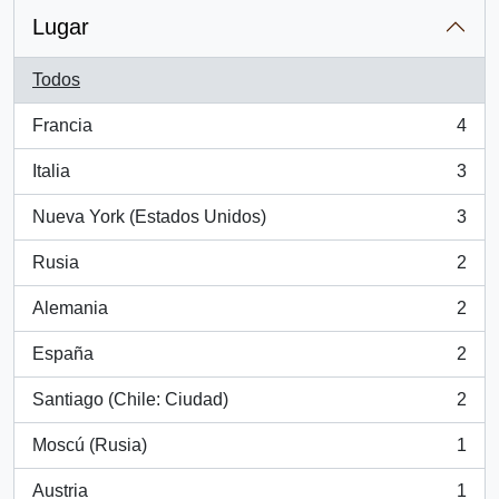
Lugar
Todos
Francia
4
, 4 resultados
Italia
3
, 3 resultados
Nueva York (Estados Unidos)
3
, 3 resultados
Rusia
2
, 2 resultados
Alemania
2
, 2 resultados
España
2
, 2 resultados
Santiago (Chile: Ciudad)
2
, 2 resultados
Moscú (Rusia)
1
, 1 resultados
Austria
1