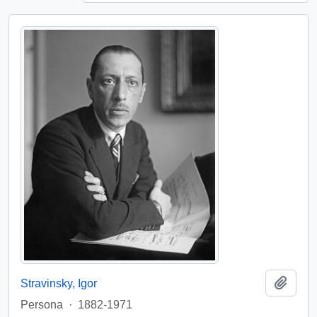
Añadi
Stravinsky, Igor
Persona
·
1882-1971