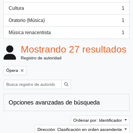
Cultura
1
, 1 resultados
Oratorio (Música)
1
, 1 resultados
Música renacentista
1
, 1 resultados
Mostrando 27 resultados
Registro de autoridad
Remove filter:
Ópera
Búsqueda
Opciones avanzadas de búsqueda
Ordenar por: Identificador
Dirección: Clasificación en orden ascendente