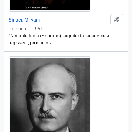
Añadi
Singer, Miryam
Persona
·
1954
Cantante lírica (Soprano), arquitecta, académica,
régisseur, productora.