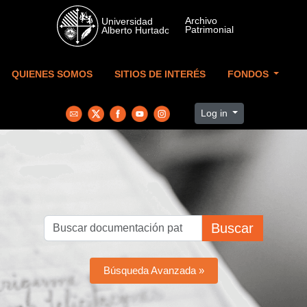
Skip to main content
QUIENES SOMOS
SITIOS DE INTERÉS
FONDOS
Log in
Buscar
Búsqueda Avanzada »