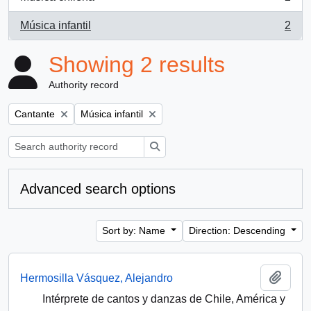
, 2 results
Música infantil
2
, 2 results
Showing 2 results
Authority record
Remove filter:
Remove filter:
Cantante
Música infantil
Search
Advanced search options
Sort by: Name
Direction: Descending
Add t
Hermosilla Vásquez, Alejandro
Intérprete de cantos y danzas de Chile, América y