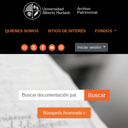
Skip to main content
QUIENES SOMOS
SITIOS DE INTERÉS
FONDOS
Iniciar sesión
Buscar
Búsqueda Avanzada »