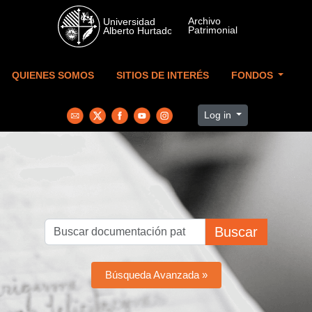
Skip to main content
QUIENES SOMOS
SITIOS DE INTERÉS
FONDOS
Log in
Buscar
Búsqueda Avanzada »