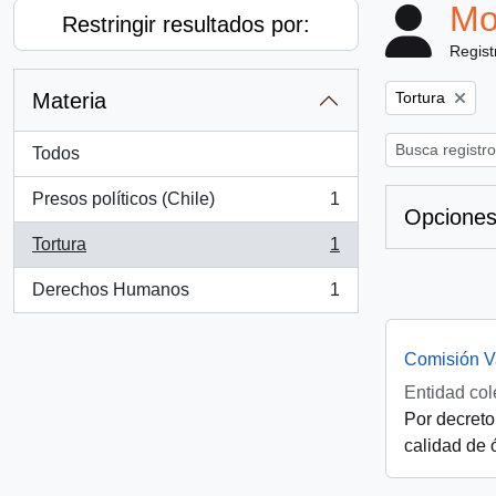
Mo
Restringir resultados por:
Regist
Remove filter:
Materia
Tortura
Todos
Presos políticos (Chile)
1
, 1 resultados
Opciones
Tortura
1
, 1 resultados
Derechos Humanos
1
, 1 resultados
Comisión V
Entidad col
Por decreto
calidad de 