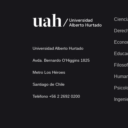
Cienci
Derec
Econo
Universidad Alberto Hurtado
Educa
Avda. Bernardo O’Higgins 1825
Filosof
Metro Los Héroes
Human
Santiago de Chile
Psicol
Teléfono +56 2 2692 0200
Ingeni