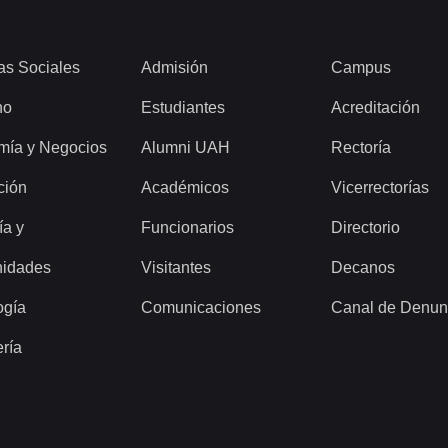
as Sociales
Admisión
Campus
ho
Estudiantes
Acreditación
mía y Negocios
Alumni UAH
Rectoría
ción
Académicos
Vicerrectorías
ía y
Funcionarios
Directorio
idades
Visitantes
Decanos
ogía
Comunicaciones
Canal de Denun
ería