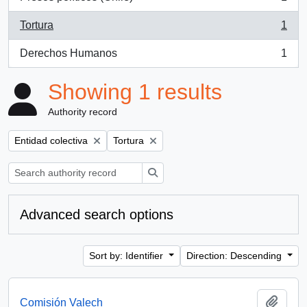
, 1 results
Tortura
1
, 1 results
Derechos Humanos
1
, 1 results
Showing 1 results
Authority record
Remove filter:
Remove filter:
Entidad colectiva
Tortura
Search
Advanced search options
Sort by: Identifier
Direction: Descending
Add t
Comisión Valech