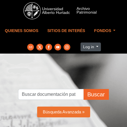
Skip to main content
QUIENES SOMOS
SITIOS DE INTERÉS
FONDOS
Log in
Buscar
Búsqueda Avanzada »