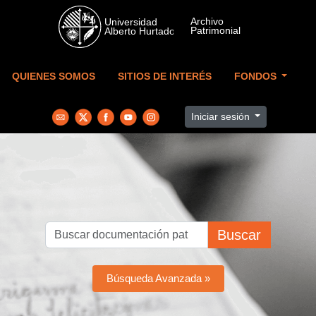
Skip to main content
QUIENES SOMOS
SITIOS DE INTERÉS
FONDOS
Iniciar sesión
Buscar
Búsqueda Avanzada »