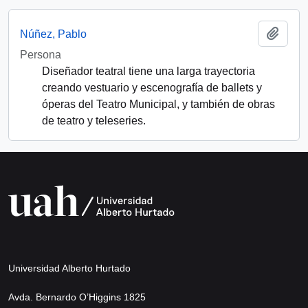
Añadi
Núñez, Pablo
Persona
Diseñador teatral tiene una larga trayectoria
creando vestuario y escenografía de ballets y
óperas del Teatro Municipal, y también de obras
de teatro y teleseries.
Universidad Alberto Hurtado
Avda. Bernardo O’Higgins 1825