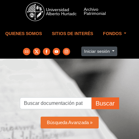
Skip to main content
QUIENES SOMOS
SITIOS DE INTERÉS
FONDOS
Iniciar sesión
Buscar
Búsqueda Avanzada »