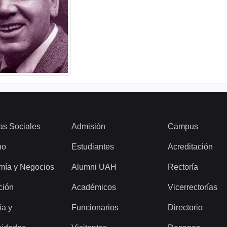
as Sociales
Admisión
Campus
ho
Estudiantes
Acreditación
mía y Negocios
Alumni UAH
Rectoría
ción
Académicos
Vicerrectorías
ía y
Funcionarios
Directorio