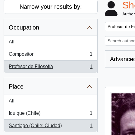
Sh
Narrow your results by:
Author
Remove filter:
Occupation
Profesor de Fi
All
Compositor
1
, 1 results
Advanced
Profesor de Filosofía
1
, 1 results
Place
All
Iquique (Chile)
1
, 1 results
Santiago (Chile: Ciudad)
1
, 1 results