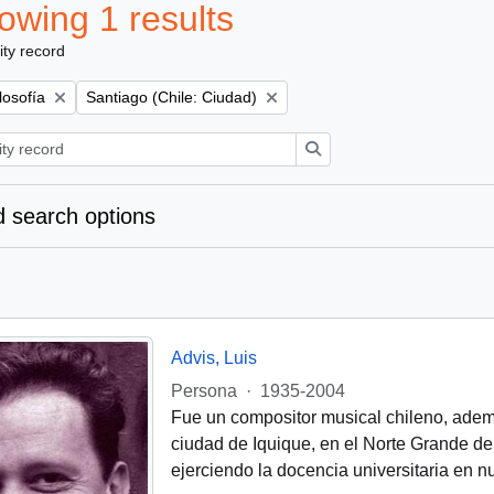
owing 1 results
ity record
Remove filter:
losofía
Santiago (Chile: Ciudad)
Search
 search options
Advis, Luis
Persona
·
1935-2004
Fue un compositor musical chileno, además
ciudad de Iquique, en el Norte Grande de 
ejerciendo la docencia universitaria en 