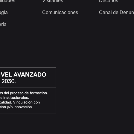
idades
Visitantes
Decanos
ogía
Comunicaciones
Canal de Denun
ería