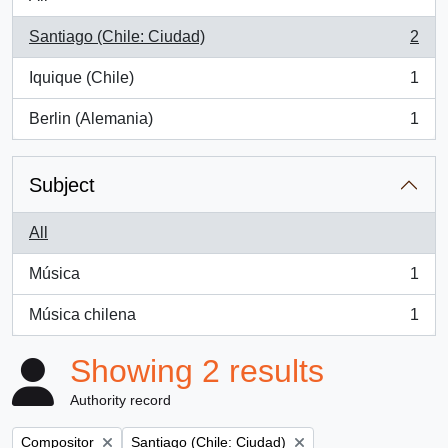
Santiago (Chile: Ciudad)
2
, 2 results
Iquique (Chile)
1
, 1 results
Berlin (Alemania)
1
, 1 results
Subject
All
Música
1
, 1 results
Música chilena
1
, 1 results
Showing 2 results
Authority record
Remove filter:
Remove filter:
Compositor
Santiago (Chile: Ciudad)