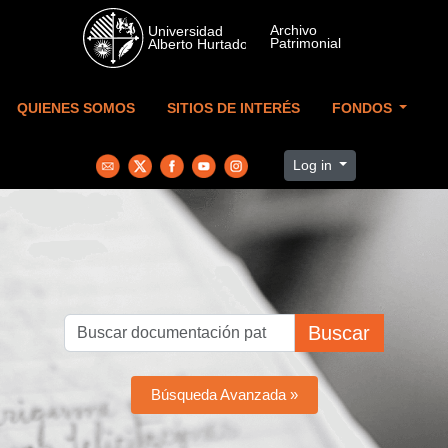
Skip to main content
QUIENES SOMOS
SITIOS DE INTERÉS
FONDOS
Log in
Buscar
Búsqueda Avanzada »