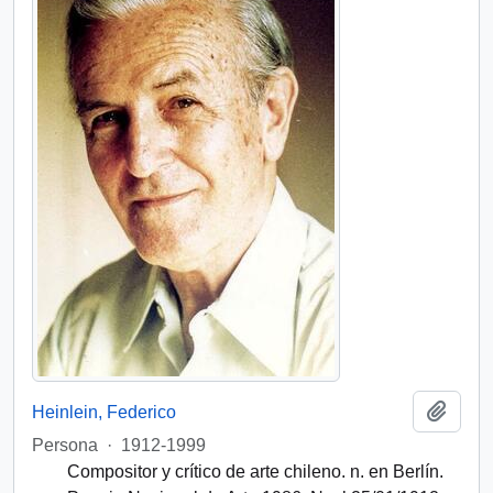
Add t
Heinlein, Federico
Persona
·
1912-1999
Compositor y crítico de arte chileno. n. en Berlín.