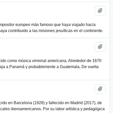
Add t
ompositor europeo más famoso que haya viajado hacia
ya contribuido a las misiones jesuíticas en el continente.
Add t
ido como música virreinal americana. Alrededor de 1670
viaja a Panamá y probablemente a Guatemala. De vuelta
Add t
cido en Barcelona (1928) y fallecido en Madrid (2017), de
cales iberoamericanos. Por su labor artística y pedagógica