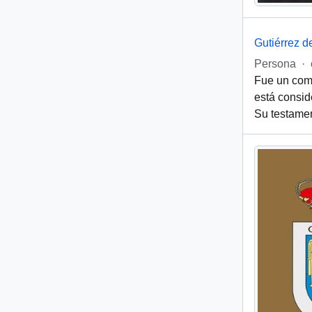
Gutiérrez d
Persona
·
Fue un comp
está consid
Su testamen