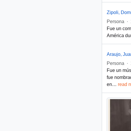
Zipoli, Do
Persona
·
Fue un comp
América dur
Araujo, Jua
Persona
·
Fue un músi
fue nombrad
en
…
read 