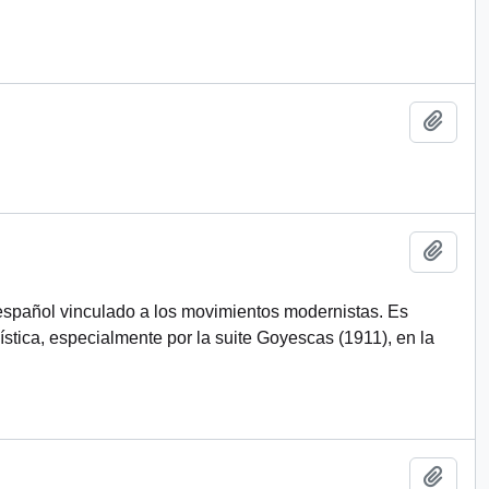
Add t
Add t
español vinculado a los movimientos modernistas. Es
stica, especialmente por la suite Goyescas (1911), en la
Add t