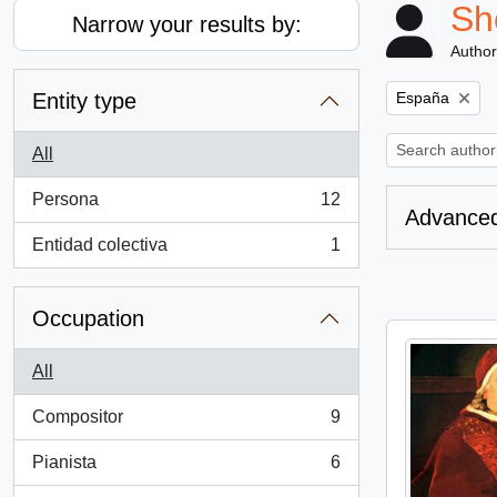
Sh
Narrow your results by:
Author
Remove filter:
Entity type
España
All
Persona
12
, 12 results
Advanced
Entidad colectiva
1
, 1 results
Occupation
All
Compositor
9
, 9 results
Pianista
6
, 6 results