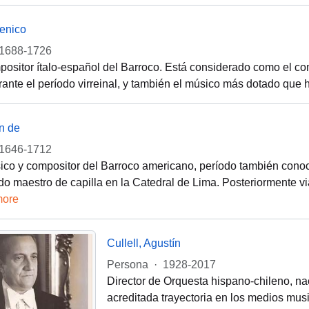
menico
1688-1726
ositor ítalo-español del Barroco. Está considerado como el c
ante el período virreinal, y también el músico más dotado que ha
n de
1646-1712
co y compositor del Barroco americano, período también conoc
o maestro de capilla en la Catedral de Lima. Posteriormente 
more
Cullell, Agustín
Persona
·
1928-2017
Director de Orquesta hispano-chileno, na
acreditada trayectoria en los medios musi