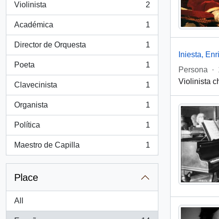
Violinista
2
, 2 results
Académica
1
, 1 results
Director de Orquesta
1
, 1 results
Iniesta, En
Poeta
1
Persona
·
, 1 results
Violinista 
Clavecinista
1
, 1 results
Organista
1
, 1 results
Política
1
, 1 results
Maestro de Capilla
1
, 1 results
Place
All