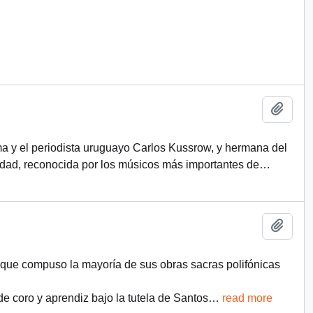
Add t
rma y el periodista uruguayo Carlos Kussrow, y hermana del
idad, reconocida por los músicos más importantes de
…
Add t
 que compuso la mayoría de sus obras sacras polifónicas
 coro y aprendiz bajo la tutela de Santos
…
read more