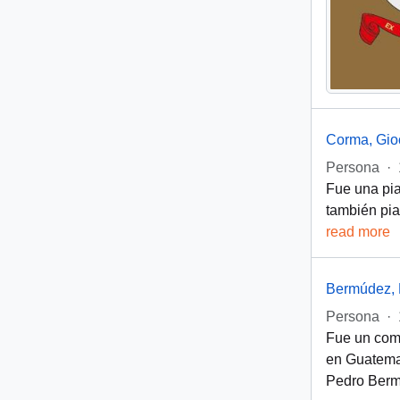
Corma, Gio
Persona
·
Fue una pia
también pia
read more
Bermúdez, 
Persona
·
Fue un comp
en Guatema
Pedro Bermú