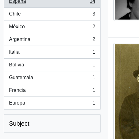
España
14
, 14 results
Chile
3
, 3 results
México
2
, 2 results
Argentina
2
, 2 results
Italia
1
, 1 results
Bolivia
1
, 1 results
Guatemala
1
, 1 results
Francia
1
, 1 results
Europa
1
, 1 results
Subject