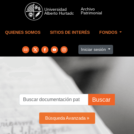
Skip to main content
QUIENES SOMOS
SITIOS DE INTERÉS
FONDOS
Iniciar sesión
Buscar
Búsqueda Avanzada »