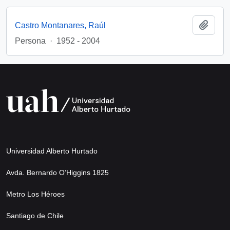
Añadi
Castro Montanares, Raúl
Persona
·
1952 - 2004
Universidad Alberto Hurtado
Avda. Bernardo O’Higgins 1825
Metro Los Héroes
Santiago de Chile