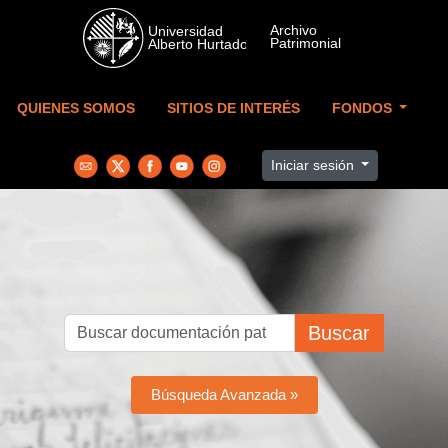
Skip to main content
QUIENES SOMOS
SITIOS DE INTERÉS
FONDOS
Iniciar sesión
Buscar
Búsqueda Avanzada »