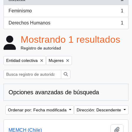
, 1 resultados
Feminismo
1
, 1 resultados
Derechos Humanos
1
, 1 resultados
Mostrando 1 resultados
Registro de autoridad
Remove filter:
Remove filter:
Entidad colectiva
Mujeres
Búsqueda
Opciones avanzadas de búsqueda
Ordenar por: Fecha modificada
Dirección: Descendente
Añadi
MEMCH (Chile)