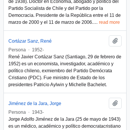
de 1938). Doctor en Economía, abogado y político del
Partido Socialista de Chile y del Partido por la
Democracia. Presidente de la República entre el 11 de
marzo de 2000 y el 11 de marzo de 2006.
…
read more
Add t
Cortázar Sanz, René
Persona
·
1952-
René Javier Cortázar Sanz (Santiago, 29 de febrero de
1952) es un economista, investigador, académico y
político chileno, exmiembro del Partido Demócrata
Cristiano (PDC). Fue ministro de Estado de los
presidentes Patricio Aylwin y Michelle Bachelet.
Add t
Jiménez de la Jara, Jorge
Persona
·
1943-
Jorge Adolfo Jiménez de la Jara (25 de mayo de 1943)
es un médico, académico y político democratacristiano