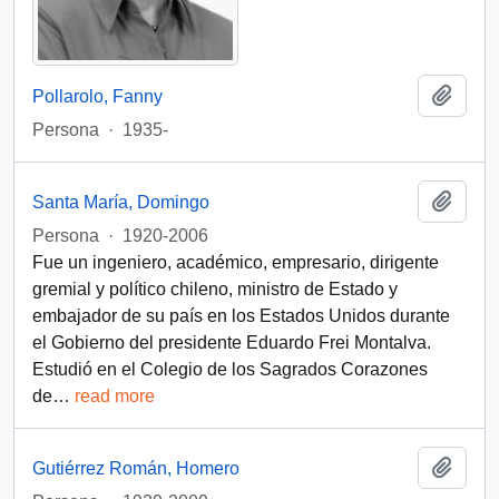
Add t
Pollarolo, Fanny
Persona
·
1935-
Add t
Santa María, Domingo
Persona
·
1920-2006
Fue un ingeniero, académico, empresario, dirigente
gremial y político chileno, ministro de Estado y
embajador de su país en los Estados Unidos durante
el Gobierno del presidente Eduardo Frei Montalva.
Estudió en el Colegio de los Sagrados Corazones
de
…
read more
Add t
Gutiérrez Román, Homero