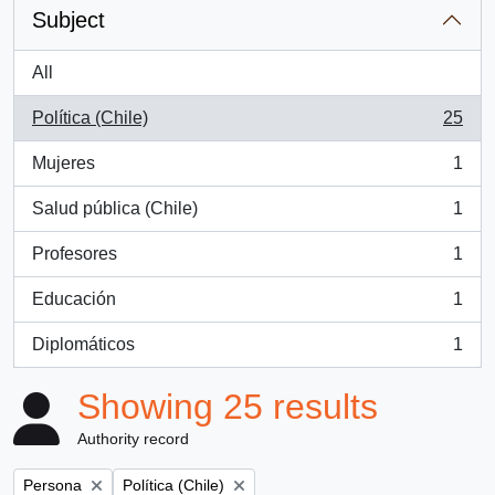
Subject
All
Política (Chile)
25
, 25 results
Mujeres
1
, 1 results
Salud pública (Chile)
1
, 1 results
Profesores
1
, 1 results
Educación
1
, 1 results
Diplomáticos
1
, 1 results
Showing 25 results
Authority record
Remove filter:
Remove filter:
Persona
Política (Chile)