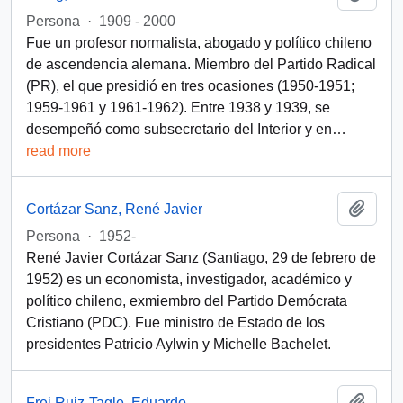
Persona
·
1909 - 2000
Fue un profesor normalista, abogado y político chileno
de ascendencia alemana. Miembro del Partido Radical
(PR), el que presidió en tres ocasiones (1950-1951;
1959-1961 y 1961-1962). Entre 1938 y 1939, se
desempeñó como subsecretario del Interior y en
…
read more
Add t
Cortázar Sanz, René Javier
Persona
·
1952-
René Javier Cortázar Sanz (Santiago, 29 de febrero de
1952) es un economista, investigador, académico y
político chileno, exmiembro del Partido Demócrata
Cristiano (PDC). Fue ministro de Estado de los
presidentes Patricio Aylwin y Michelle Bachelet.
Add t
Frei Ruiz-Tagle, Eduardo