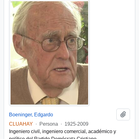
Add t
Boeninger, Edgardo
CLUAHAY
·
Persona
·
1925-2009
Ingeniero civil, ingeniero comercial, académico y
político del Partido Demócrata Cristiano.