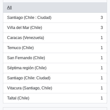
All
Santiago (Chile : Ciudad)
3
, 3 results
Viña del Mar (Chile)
3
, 3 results
Caracas (Venezuela)
1
, 1 results
Temuco (Chile)
1
, 1 results
San Fernando (Chile)
1
, 1 results
Séptima región (Chile)
1
, 1 results
Santiago (Chile: Ciudad)
1
, 1 results
Vitacura (Santiago, Chile)
1
, 1 results
Taltal (Chile)
1
, 1 results