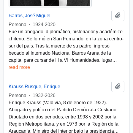
Add t
Barros, José Miguel
Persona
·
1924-2020
Fue un abogado, diplomático, historiador y académico
chileno. Se formó en San Fernando, en la zona centro-
sur del país. Tras la muerte de su padre, ingresó
becado al Internado Nacional Barros Arana de la
capital para cursar de III a VI Humanidades, lugar
…
read more
Add t
Krauss Rusque, Enrique
Persona
·
1932-2026
Enrique Krauss (Valdivia, 8 de enero de 1932).
Abogado y político del Partido Demócrata Cristiano.
Diputado en dos periodos, entre 1998 y 2002 por la
Región Metropolitana, y en 1973 por la Región de la
Araucanía. Ministro del Interior bajo la presidencia
…