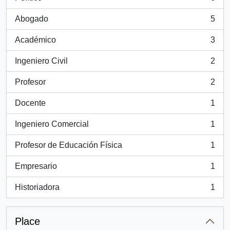
, 6 results
Abogado
5
, 5 results
Académico
3
, 3 results
Ingeniero Civil
2
, 2 results
Profesor
2
, 2 results
Docente
1
, 1 results
Ingeniero Comercial
1
, 1 results
Profesor de Educación Física
1
, 1 results
Empresario
1
, 1 results
Historiadora
1
, 1 results
Place