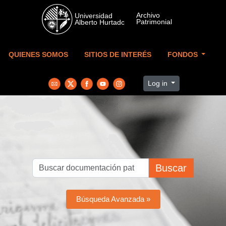
Skip to main content
QUIENES SOMOS
SITIOS DE INTERÉS
FONDOS
Log in
Buscar
Búsqueda Avanzada »