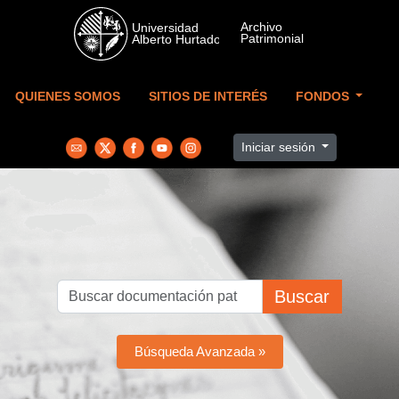
Skip to main content
QUIENES SOMOS
SITIOS DE INTERÉS
FONDOS
Iniciar sesión
Buscar
Búsqueda Avanzada »