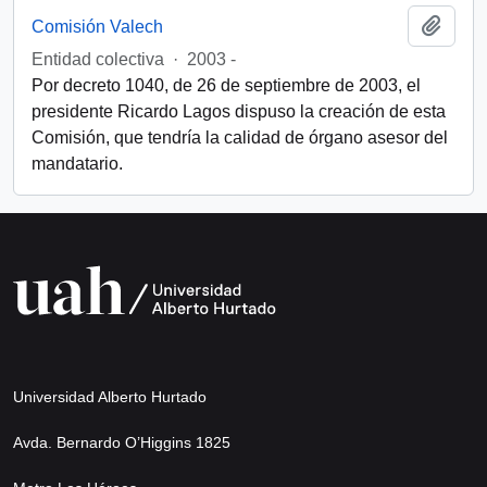
Añadi
Comisión Valech
Entidad colectiva
·
2003 -
Por decreto 1040, de 26 de septiembre de 2003, el
presidente Ricardo Lagos dispuso la creación de esta
Comisión, que tendría la calidad de órgano asesor del
mandatario.
Universidad Alberto Hurtado
Avda. Bernardo O’Higgins 1825