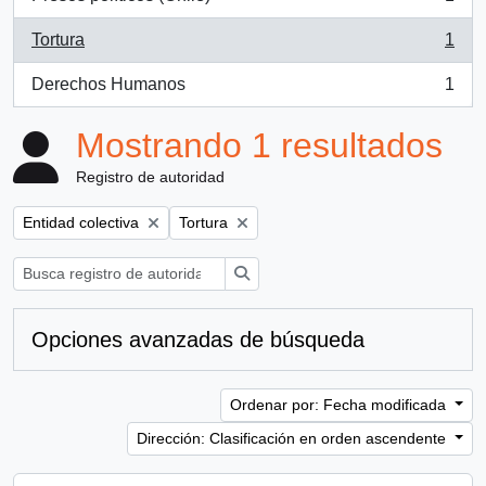
, 1 resultados
Tortura
1
, 1 resultados
Derechos Humanos
1
, 1 resultados
Mostrando 1 resultados
Registro de autoridad
Remove filter:
Remove filter:
Entidad colectiva
Tortura
Búsqueda
Opciones avanzadas de búsqueda
Ordenar por: Fecha modificada
Dirección: Clasificación en orden ascendente