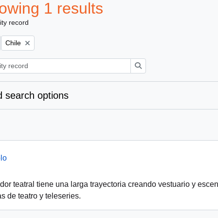
owing 1 results
ity record
Remove filter:
Chile
Search
 search options
lo
or teatral tiene una larga trayectoria creando vestuario y escen
s de teatro y teleseries.