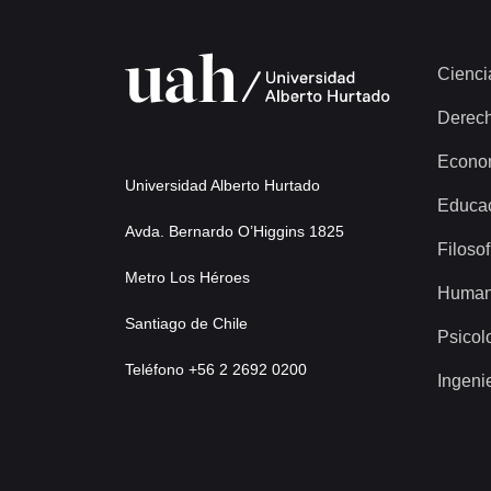
Cienci
Derec
Econo
Universidad Alberto Hurtado
Educa
Avda. Bernardo O’Higgins 1825
Filosof
Metro Los Héroes
Human
Santiago de Chile
Psicol
Teléfono +56 2 2692 0200
Ingeni