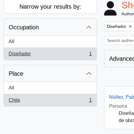
Sh
Narrow your results by:
Author
Remove filter:
Occupation
Diseñador
All
Diseñador
1
, 1 results
Advanced
Place
All
Núñez, Pab
Chile
1
, 1 results
Persona
Diseñad
de obra