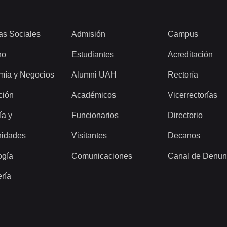
as Sociales
Admisión
Campus
ho
Estudiantes
Acreditación
mía y Negocios
Alumni UAH
Rectoría
ción
Académicos
Vicerrectorías
ía y
Funcionarios
Directorio
idades
Visitantes
Decanos
ogía
Comunicaciones
Canal de Denun
ería