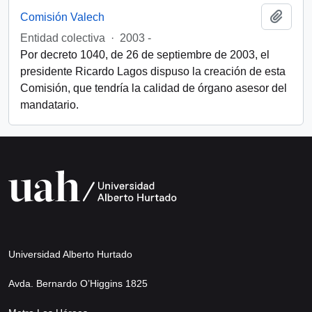
Añadi
Comisión Valech
Entidad colectiva
·
2003 -
Por decreto 1040, de 26 de septiembre de 2003, el
presidente Ricardo Lagos dispuso la creación de esta
Comisión, que tendría la calidad de órgano asesor del
mandatario.
Universidad Alberto Hurtado
Avda. Bernardo O’Higgins 1825