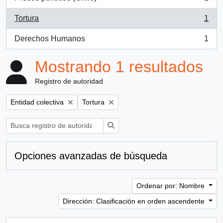
, 1 resultados
Tortura
1
, 1 resultados
Derechos Humanos
1
, 1 resultados
Mostrando 1 resultados
Registro de autoridad
Remove filter:
Remove filter:
Entidad colectiva
Tortura
Búsqueda
Opciones avanzadas de búsqueda
Ordenar por: Nombre
Dirección: Clasificación en orden ascendente