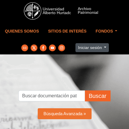
Skip to main content
QUIENES SOMOS
SITIOS DE INTERÉS
FONDOS
Iniciar sesión
Buscar
Búsqueda Avanzada »