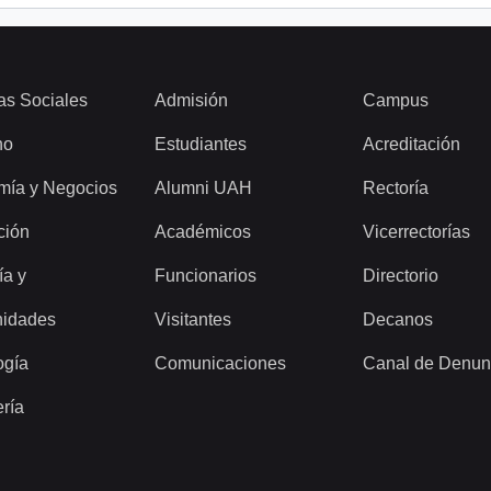
as Sociales
Admisión
Campus
ho
Estudiantes
Acreditación
mía y Negocios
Alumni UAH
Rectoría
ción
Académicos
Vicerrectorías
ía y
Funcionarios
Directorio
idades
Visitantes
Decanos
ogía
Comunicaciones
Canal de Denun
ería