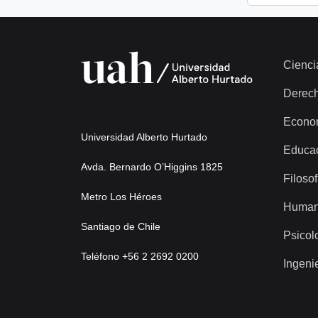
Cienci
Derec
Econo
Universidad Alberto Hurtado
Educa
Avda. Bernardo O’Higgins 1825
Filosof
Metro Los Héroes
Human
Santiago de Chile
Psicol
Teléfono +56 2 2692 0200
Ingeni