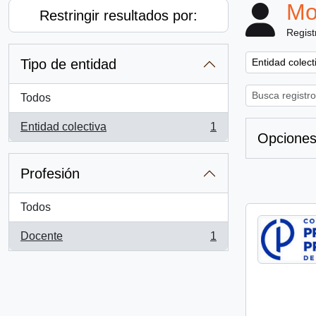
Mo
Restringir resultados por:
Regist
Remove filter:
Tipo de entidad
Entidad colect
Todos
Entidad colectiva
1
, 1 resultados
Opciones
Profesión
Todos
Docente
1
, 1 resultados